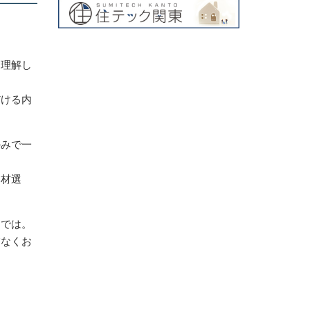
を理解し
だける内
のみで一
建材選
らでは。
慮なくお