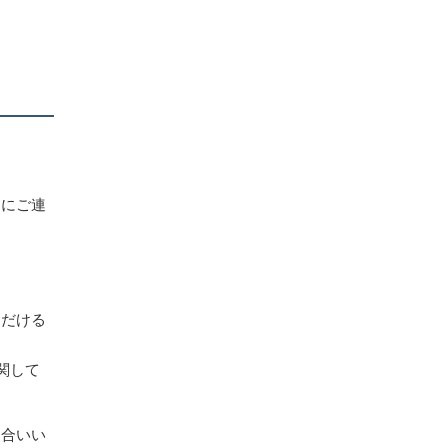
ぐにご連
ただける
関して
き合いい