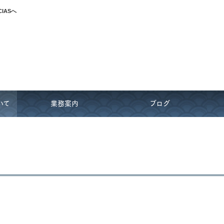
IASへ
いて
業務案内
ブログ