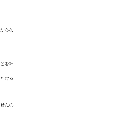
かからな
などを細
ただける
ませんの