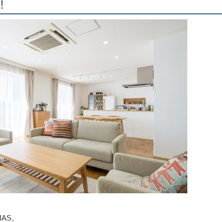
！
AS。