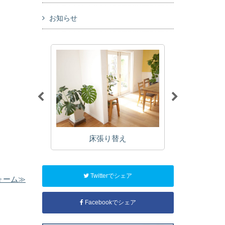
お知らせ
り替え
床張り替え
キッチン
Twitterでシェア
ォーム≫
Facebookでシェア